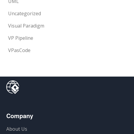
UML
Uncategorized
Visual Paradigm
VP Pipeline
VPasCode
Company
About Us