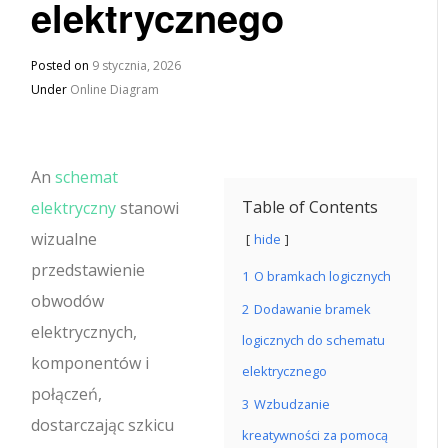
elektrycznego
Posted on
9 stycznia, 2026
Under
Online Diagram
An
schemat
Table of Contents
elektryczny
stanowi
wizualne
hide
przedstawienie
1
O bramkach logicznych
obwodów
2
Dodawanie bramek
elektrycznych,
logicznych do schematu
komponentów i
elektrycznego
połączeń,
3
Wzbudzanie
dostarczając szkicu
kreatywności za pomocą