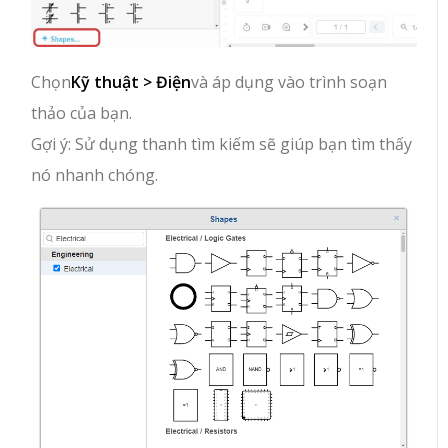
Chọn
Kỹ thuật > Điện
và áp dụng vào trình soạn
thảo của bạn.
Gợi ý: Sử dụng thanh tìm kiếm sẽ giúp bạn tìm thấy
nó nhanh chóng.