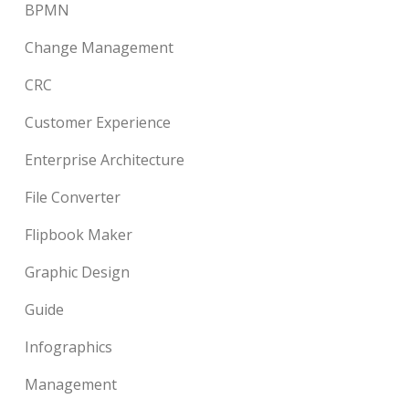
BPMN
Change Management
CRC
Customer Experience
Enterprise Architecture
File Converter
Flipbook Maker
Graphic Design
Guide
Infographics
Management