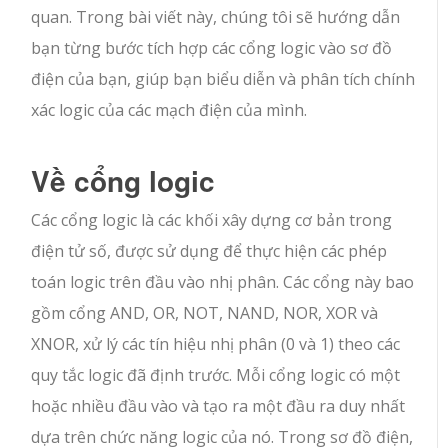
quan. Trong bài viết này, chúng tôi sẽ hướng dẫn
bạn từng bước tích hợp các cổng logic vào sơ đồ
điện của bạn, giúp bạn biểu diễn và phân tích chính
xác logic của các mạch điện của mình.
Về cổng logic
Các cổng logic là các khối xây dựng cơ bản trong
điện tử số, được sử dụng để thực hiện các phép
toán logic trên đầu vào nhị phân. Các cổng này bao
gồm cổng AND, OR, NOT, NAND, NOR, XOR và
XNOR, xử lý các tín hiệu nhị phân (0 và 1) theo các
quy tắc logic đã định trước. Mỗi cổng logic có một
hoặc nhiều đầu vào và tạo ra một đầu ra duy nhất
dựa trên chức năng logic của nó. Trong sơ đồ điện,