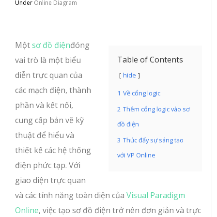
Under
Online Diagram
Một
sơ đồ điện
đóng
Table of Contents
vai trò là một biểu
diễn trực quan của
hide
các mạch điện, thành
1
Về cổng logic
phần và kết nối,
2
Thêm cổng logic vào sơ
cung cấp bản vẽ kỹ
đồ điện
thuật để hiểu và
3
Thúc đẩy sự sáng tạo
thiết kế các hệ thống
với VP Online
điện phức tạp. Với
giao diện trực quan
và các tính năng toàn diện của
Visual Paradigm
Online
, việc tạo sơ đồ điện trở nên đơn giản và trực