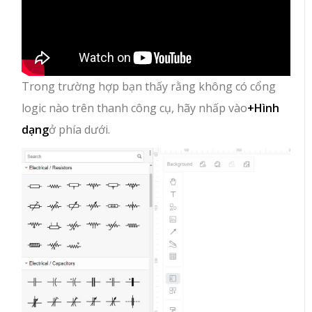
Trong trường hợp bạn thấy rằng không có cổng
logic nào trên thanh công cụ, hãy nhấp vào
+Hình
dạng
ở phía dưới.