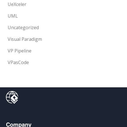
UeXceler
UML
Uncategorized
Visual Paradigm
VP Pipeline
VPasCode
Company