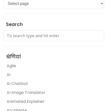
Languages
Search
श्रेणियां
Agile
AI
AI Chatbot
AI Image Translator
Animated Explainer
ArchiMate