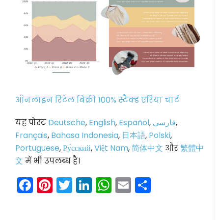
ऑनलाइन रिटेल बिक्री 100% स्टैक्ड एरिया चार्ट
यह पोस्ट
Deutsche
,
English
,
Español
,
فارسی
,
Français
,
Bahasa Indonesia
,
日本語
,
Polski
,
Portuguese
,
Ру́сский
,
Việt Nam
,
简体中文
और
繁體中
文
में भी उपलब्ध है।
Facebook
Pinterest
Twitter
LinkedIn
WhatsApp
Email
Share