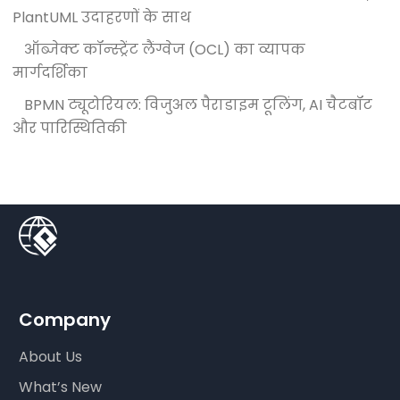
PlantUML उदाहरणों के साथ
ऑब्जेक्ट कॉन्स्ट्रेंट लैंग्वेज (OCL) का व्यापक
मार्गदर्शिका
BPMN ट्यूटोरियल: विजुअल पैराडाइम टूलिंग, AI चैटबॉट
और पारिस्थितिकी
Company
About Us
What’s New