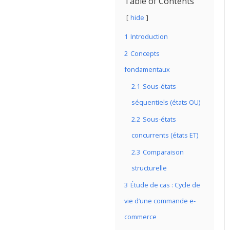
Table of Contents
hide
1
Introduction
2
Concepts
fondamentaux
2.1
Sous-états
séquentiels (états OU)
2.2
Sous-états
concurrents (états ET)
2.3
Comparaison
structurelle
3
Étude de cas : Cycle de
vie d’une commande e-
commerce