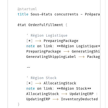
@startuml
title
 Sous-états concurrents - Préparation
état OrderFulfillment 
{
' Région Logistique
[
*
]
-->
 PreparingPackage

note
 on link
:
 **Région Logistique**

    PreparingPackage 
-->
 GeneratingShippi
    GeneratingShippingLabel 
-->
 PackageRe
    --

' Région Stock
[
*
]
-->
 AllocatingStock

note
 on link
:
 **Région Stock**

    AllocatingStock 
-->
 UpdatingERP 
:
 Sto
    UpdatingERP 
-->
 InventoryDeducted 
:
}