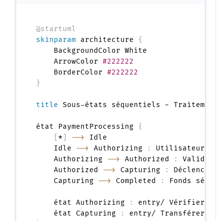
@startuml
skinparam
 architecture 
{
    BackgroundColor White

    ArrowColor 
#222222
    BorderColor 
#222222
}
title
 Sous-états séquentiels - Traitement 
état PaymentProcessing 
{
[
*
]
-->
 Idle

    Idle 
-->
 Authorizing 
:
 Utilisateur sou
    Authorizing 
-->
 Authorized 
:
 Validati
    Authorized 
-->
 Capturing 
:
 Déclencher 
    Capturing 
-->
 Completed 
:
 Fonds sécuri
    état Authorizing 
:
 entry/ Vérifier les
    état Capturing 
: