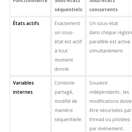
Fonctionnalité
Sous-états
Sous-états
séquentiels
concurrents
États actifs
Exactement
Un sous-état
un sous-
dans
chaque
régio
état est actif
parallèle est active
à tout
simultanément.
moment
donné.
Variables
Contexte
Souvent
internes
partagé,
indépendants ; les
modifié de
modifications doive
manière
être sécurisées par
séquentielle.
thread ou pilotées
par événement.