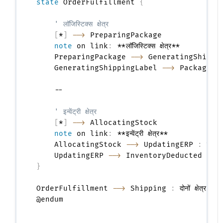
state
 OrderFulfillment 
{
' लॉजिस्टिक्स क्षेत्र
[
*
]
-->
 PreparingPackage

note
 on link
:
 **लॉजिस्टिक्स क्षेत्र**

    PreparingPackage 
-->
 GeneratingShippi
    GeneratingShippingLabel 
-->
 PackageRe
    --

' इन्वेंट्री क्षेत्र
[
*
]
-->
 AllocatingStock

note
 on link
:
 **इन्वेंट्री क्षेत्र**

    AllocatingStock 
-->
 UpdatingERP 
:
 स्टॉक 
    UpdatingERP 
-->
 InventoryDeducted 
:
}
OrderFulfillment 
-->
 Shipping 
:
 दोनों क्षेत्र पूरे