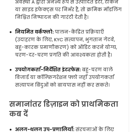
अवस्था A द्वारा अनन्य रूप से उत्पादित डेटा, टोकन
या साइड इफेक्ट्स पर निर्भर है, तो क्रमिक मॉडलिंग
निश्चित निष्पादन की गारंटी देती है।
नियमित वर्कफ्लो:
पालन-केंद्रित प्रक्रियाएँ
(उदाहरण के लिए, KYC सत्यापन, भुगतान गेटवे,
बहु-कारक प्रमाणीकरण) को ऑडिट करने योग्य,
चरण-दर-चरण प्रगति की आवश्यकता होती है।
उपयोगकर्ता-निर्देशित इंटरफेस:
बहु-चरण वाले
विजार्ड या कॉन्फ़िगरेशन फ्लो जहाँ उपयोगकर्ता
सत्यापन बिंदुओं को बायपास नहीं कर सकते।
समानांतर डिज़ाइन को प्राथमिकता
कब दें
अलग-थलग उप-प्रणालियाँ:
संरचनाओं के लिए