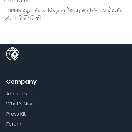
मार्गदर्शिका
BPMN ट्यूटोरियल: विजुअल पैराडाइम टूलिंग, AI चैटबॉट
और पारिस्थितिकी
Company
About Us
What’s New
Press Kit
Forum