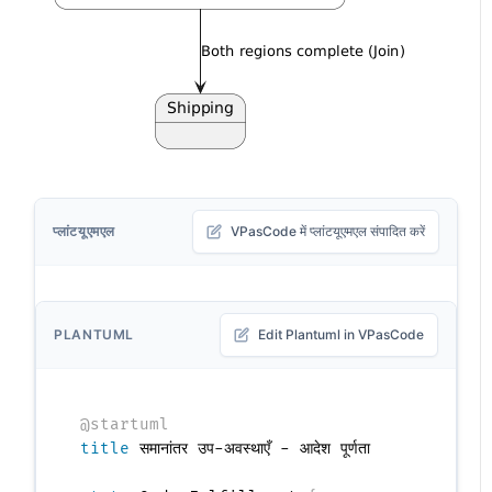
प्लांटयूएमएल
VPasCode में प्लांटयूएमएल संपादित करें
PLANTUML
Edit Plantuml in VPasCode
@startuml
title
 समानांतर उप-अवस्थाएँ - आदेश पूर्णता
