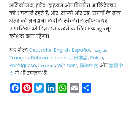
असिंक्रोनस, इवेंट-ड्राइवन और वितरित आर्किटेक्चर
को अपनाते रहते हैं, ओर-राज्यों और एंड-राज्यों के बीच
अंतर को समझना लचीले, स्केलेबल सॉफ्टवेयर
प्रणालियों को डिज़ाइन करने के लिए एक मूलभूत
कौशल बना रहेगा।
यह पोस्ट
Deutsche
,
English
,
Español
,
فارسی
,
Français
,
Bahasa Indonesia
,
日本語
,
Polski
,
Portuguese
,
Ру́сский
,
Việt Nam
,
简体中文
और
繁體中
文
में भी उपलब्ध है।
Facebook
Pinterest
Twitter
LinkedIn
WhatsApp
Email
Share