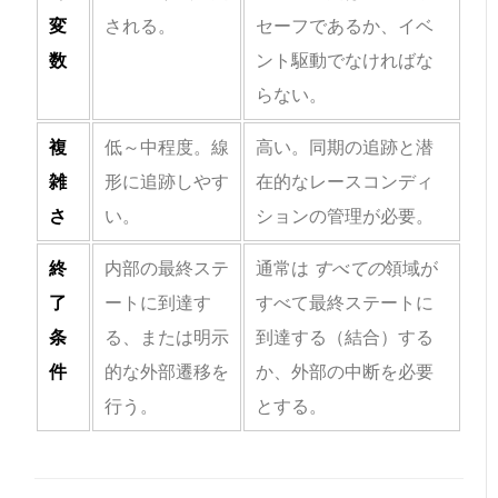
変
される。
セーフであるか、イベ
数
ント駆動でなければな
らない。
複
低～中程度。線
高い。同期の追跡と潜
雑
形に追跡しやす
在的なレースコンディ
さ
い。
ションの管理が必要。
終
内部の最終ステ
通常は
すべての
領域が
了
ートに到達す
すべて最終ステートに
条
る、または明示
到達する（結合）する
件
的な外部遷移を
か、外部の中断を必要
行う。
とする。