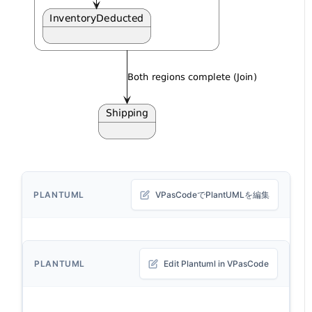
PLANTUML
VPasCodeでPlantUMLを編集
PLANTUML
Edit Plantuml in VPasCode