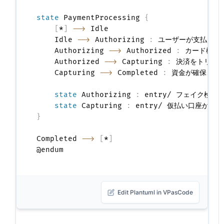
state
 PaymentProcessing 
{
[
*
]
-->
 Idle

    Idle 
-->
 Authorizing 
:
 ユーザーが支払いを送
    Authorizing 
-->
 Authorized 
:
 カード検証成
    Authorized 
-->
 Capturing 
:
 決済をトリガー
    Capturing 
-->
 Completed 
:
 資金が確保された
state
 Authorizing 
:
 entry/ フェイク検出
state
 Capturing 
:
}
Completed 
-->
[
*
]
Edit Plantuml in VPasCode