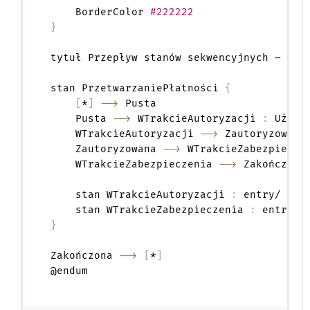
    BorderColor 
#222222
}
tytuł Przepływ stanów sekwencyjnych – Prze
stan PrzetwarzaniePłatności 
{
[
*
]
-->
 Pusta

    Pusta 
-->
 WTrakcieAutoryzacji 
:
 Użytk
    WTrakcieAutoryzacji 
-->
 Zautoryzowana
    Zautoryzowana 
-->
 WTrakcieZabezpiecze
    WTrakcieZabezpieczenia 
-->
 Zakończona
    stan WTrakcieAutoryzacji 
:
 entry/ Spra
    stan WTrakcieZabezpieczenia 
:
}
Zakończona 
-->
[
*
]