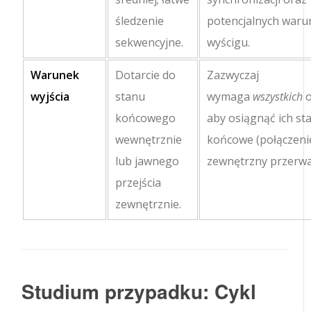
śledzenie
potencjalnych war
sekwencyjne.
wyścigu.
Warunek
Dotarcie do
Zazwyczaj
wyjścia
stanu
wymaga
wszystkich
o
końcowego
aby osiągnąć ich st
wewnętrznie
końcowe (połączenie
lub jawnego
zewnętrzny przerwa
przejścia
zewnętrznie.
Studium przypadku: Cykl