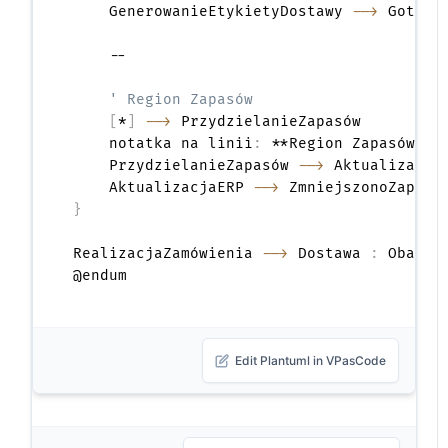
    GenerowanieEtykietyDostawy 
-->
 Gotowa
    --

' Region Zapasów
[
*
]
-->
 PrzydzielanieZapasów

    notatka na linii
:
 **Region Zapasów**

    PrzydzielanieZapasów 
-->
 Aktualizacja
    AktualizacjaERP 
-->
 ZmniejszonoZapasy
}
RealizacjaZamówienia 
-->
 Dostawa 
:
 Oba re
Edit Plantuml in VPasCode