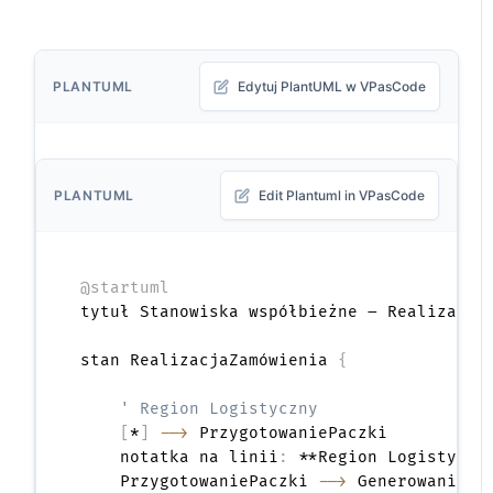
PLANTUML
Edytuj PlantUML w VPasCode
PLANTUML
Edit Plantuml in VPasCode
@startuml
tytuł Stanowiska współbieżne – Realizacja 
stan RealizacjaZamówienia 
{
' Region Logistyczny
[
*
]
-->
 PrzygotowaniePaczki

    notatka na linii
:
 **Region Logistyczny
    PrzygotowaniePaczki 
-->
 GenerowanieEt