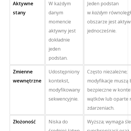
Aktywne
W każdym
Jeden podstan
stany
danym
w
każdym
równoleg
momencie
obszarze jest akty
aktywny jest
jednocześnie.
dokładnie
jeden
podstan.
Zmienne
Udostępniony
Często niezależne;
wewnętrzne
kontekst,
modyfikacje muszą 
modyfikowany
bezpieczne w konte
sekwencyjnie.
wątków lub oparte 
zdarzeniach.
Złożoność
Niska do
Wyższa; wymaga śle
średniej; łatwe
synchronizacji oraz