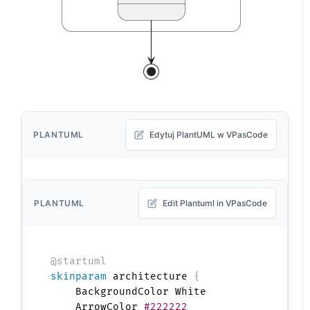
PLANTUML
Edytuj PlantUML w VPasCode
PLANTUML
Edit Plantuml in VPasCode
@startuml
skinparam
 architecture 
{
    BackgroundColor White

    ArrowColor 
#222222