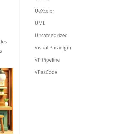
UeXceler
UML
Uncategorized
 des
Visual Paradigm
s
VP Pipeline
VPasCode