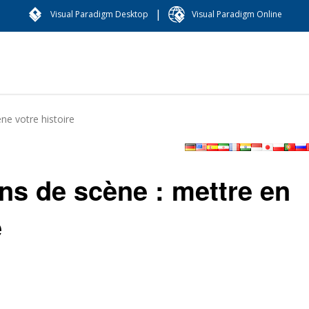
|
Visual Paradigm Desktop
Visual Paradigm Online
ène votre histoire
ans de scène : mettre en
e