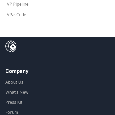
VP Pipeline
VPasCode
Company
About Us
What’s New
Press Kit
Forum