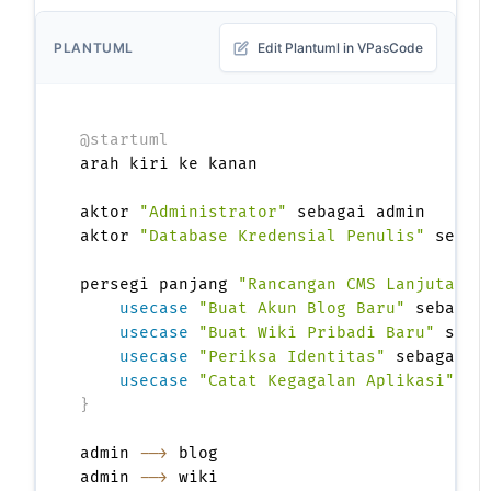
PLANTUML
Edit Plantuml in VPasCode
@startuml
arah kiri ke kanan

aktor 
"Administrator"
 sebagai admin

aktor 
"Database Kredensial Penulis"
 sebaga
persegi panjang 
"Rancangan CMS Lanjutan"
usecase
"Buat Akun Blog Baru"
 sebagai 
usecase
"Buat Wiki Pribadi Baru"
 sebag
usecase
"Periksa Identitas"
 sebagai ch
usecase
"Catat Kegagalan Aplikasi"
}
admin 
-->
 blog

admin 
-->
 wiki
