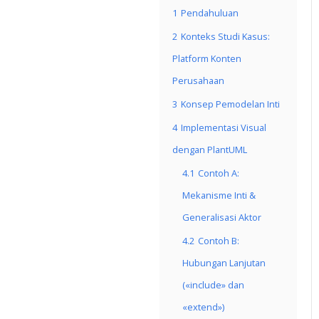
1
Pendahuluan
2
Konteks Studi Kasus:
Platform Konten
Perusahaan
3
Konsep Pemodelan Inti
4
Implementasi Visual
dengan PlantUML
4.1
Contoh A:
Mekanisme Inti &
Generalisasi Aktor
4.2
Contoh B:
Hubungan Lanjutan
(«include» dan
«extend»)