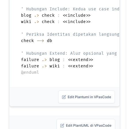
' Hubungan Include: Kedua use case induk 
blog 
.>
 check 
:
 <<include>>

wiki 
.>
 check 
:
 <<include>>

' Periksa Identitas dipetakan langsung ke
check 
-->
 db

' Hubungan Extend: Alur opsional yang dip
failure 
.>
 blog 
:
 <<extend>>

failure 
.>
 wiki 
:
@enduml
Edit Plantuml in VPasCode
Edit PlantUML di VPasCode