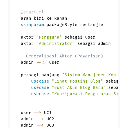
@startuml
skinparam
 packageStyle rectangle

aktor 
"Pengguna"
 sebagai user

aktor 
"Administrator"
 sebagai admin

' Generalisasi Aktor (Pewarisan)
admin 
--|>
 user

persegi panjang 
"Sistem Manajemen Konten 
usecase
"Lihat Posting Blog"
 sebagai U
usecase
"Buat Akun Blog Baru"
 sebagai 
usecase
"Konfigurasi Pengaturan Siste
}
user 
-->
 UC1

admin 
-->
 UC2

admin 
-->