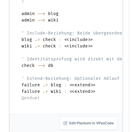
}
admin 
-->
 blog

admin 
-->
 wiki

' Include-Beziehung: Beide übergeordneten
blog 
.>
 check 
:
 <<include>>

wiki 
.>
 check 
:
 <<include>>

' Identitätsprüfung wird direkt mit dem e
check 
-->
 db

' Extend-Beziehung: Optionaler Ablauf bei
failure 
.>
 blog 
:
 <<extend>>

failure 
.>
 wiki 
:
@enduml
Edit Plantuml in VPasCode