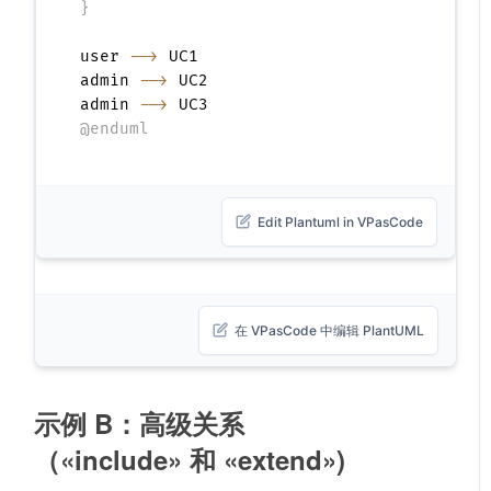
}
user 
-->
 UC1

admin 
-->
 UC2

admin 
-->
@enduml
Edit Plantuml in VPasCode
在 VPasCode 中编辑 PlantUML
示例 B：高级关系
（
«include»
和
«extend»
)