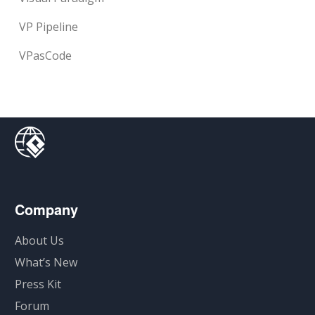
VP Pipeline
VPasCode
Company
About Us
What’s New
Press Kit
Forum