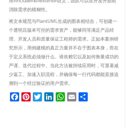
用
«include»
和
«extend»
语义，团队可以在开发开始前
消除需求的模糊性。
将文本规范与PlantUML生成的图表相结合，可创建一
个透明且版本可控的需求资产，能够同等满足产品经
理、开发人员和质量保证工程师的需求。正如本案例研
究所示，用例建模的真正力量并不在于图表本身，而在
于定义系统必须做什么、谁依赖它以及如何衡量成功的
严谨、迭代过程中。当此方法被持续应用时，可显著减
少返工、加速入职流程，并确保每一行代码都能直接追
溯到一个经过验证的用户需求。
Facebook
Pinterest
Twitter
LinkedIn
WhatsApp
Email
分
享