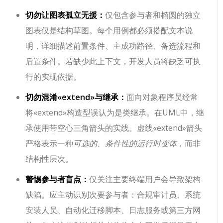
切勿让图表孤立无援：
仅包含参与者和椭圆的独立
图表仅是结构草图。每个用例都必须搭配文本说
明，详细描述前置条件、主成功路径、备选流程和
后置条件。若缺少此上下文，开发人员将缺乏可执
行的实现依据。
切勿混淆
«extend»
与继承：
面向对象程序员经常
将
«extend»
构造型误认为是类继承。在UML中，继
承使用带空心三角箭头的实线。虚线
«extend»
箭头
严格表示一种
可选的、条件性的运行时变体
，而非
结构性层次。
警惕参与者盲点：
仅关注主要终端用户会导致架构
缺陷。应主动识别次要参与者：合规审计员、系统
安装人员、自动化迁移脚本、日志服务或第三方网