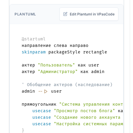
PLANTUML
Edit Plantuml in VPasCode
@startuml
skinparam
 packageStyle rectangle

актер 
"Пользователь"
 как user

актер 
"Администратор"
 как admin

' Обобщение актеров (наследование)
admin 
--|>
 user

прямоугольник 
"Система управления контент
usecase
"Просмотр постов блога"
 как UC
usecase
"Создание нового аккаунта бло
usecase
"Настройка системных параметр
}