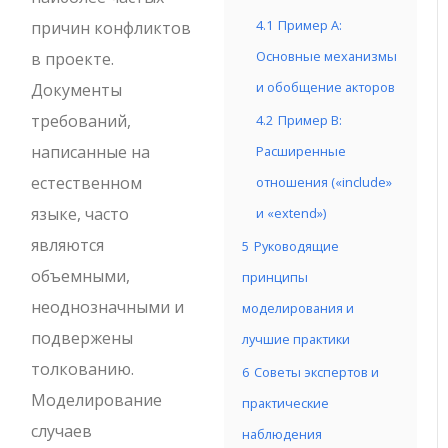
4.1
Пример А:
причин конфликтов
Основные механизмы
в проекте.
и обобщение акторов
Документы
требований,
4.2
Пример B:
написанные на
Расширенные
естественном
отношения («include»
языке, часто
и «extend»)
являются
5
Руководящие
объемными,
принципы
неоднозначными и
моделирования и
подвержены
лучшие практики
толкованию.
6
Советы экспертов и
Моделирование
практические
случаев
наблюдения