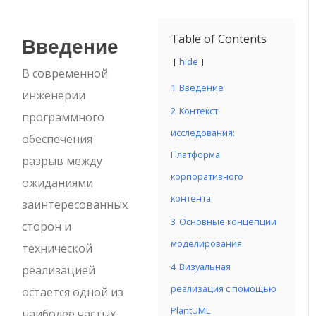
Введение
Table of Contents
hide
В современной
1
Введение
инженерии
2
Контекст
программного
исследования:
обеспечения
Платформа
разрыв между
корпоративного
ожиданиями
контента
заинтересованных
3
Основные концепции
сторон и
моделирования
технической
4
Визуальная
реализацией
реализация с помощью
остается одной из
PlantUML
наиболее частых