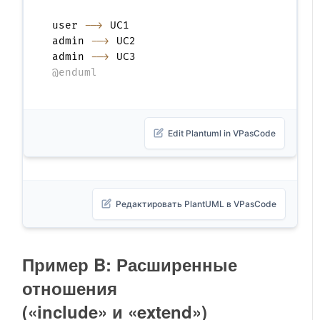
user 
-->
 UC1

admin 
-->
 UC2

admin 
-->
@enduml
Edit Plantuml in VPasCode
Редактировать PlantUML в VPasCode
Пример B: Расширенные
отношения
(
«include»
и
«extend»
)