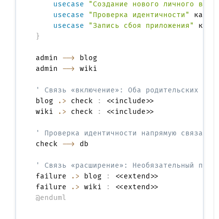
usecase
"Создание нового личного вики
usecase
"Проверка идентичности"
 как ch
usecase
"Запись сбоя приложения"
}
admin 
-->
 blog

admin 
-->
 wiki

' Связь «включение»: Оба родительских вар
blog 
.>
 check 
:
 <<include>>

wiki 
.>
 check 
:
 <<include>>

' Проверка идентичности напрямую связана 
check 
-->
 db

' Связь «расширение»: Необязательный пото
failure 
.>
 blog 
:
 <<extend>>

failure 
.>
 wiki 
:
@enduml