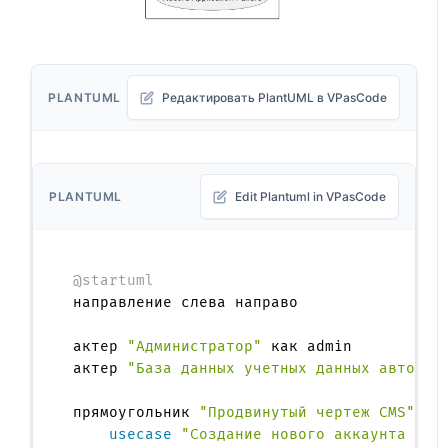
PLANTUML
Редактировать PlantUML в VPasCode
PLANTUML
Edit Plantuml in VPasCode
@startuml
направление слева направо

актер 
"Администратор"
 как admin

актер 
"База данных учетных данных автора"
прямоугольник 
"Продвинутый чертеж CMS"
{
usecase
"Создание нового аккаунта бло