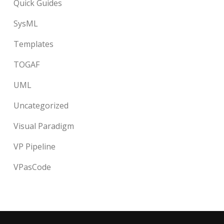
Quick Guides
SysML
Templates
TOGAF
UML
Uncategorized
Visual Paradigm
VP Pipeline
VPasCode