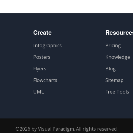
Create
Resource
Infographics
Pricing
Posters
Knowledge
Flyers
Blog
Flowcharts
Sitemap
UML
Free Tools
©2026 by Visual Paradigm. All rights reserved.