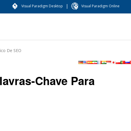
|
Visual Paradigm Desktop
Visual Paradigm Online
fico De SEO
lavras-Chave Para