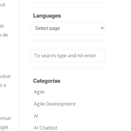
ocê
Languages
as
Languages
e de
uisar
Categorias
s e
Agile
Agile Development
AI
pensar
ogle.
AI Chatbot