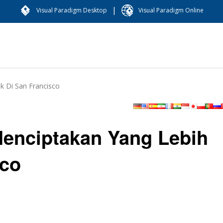
|
Visual Paradigm Desktop
Visual Paradigm Online
k Di San Francisco
Menciptakan Yang Lebih
sco