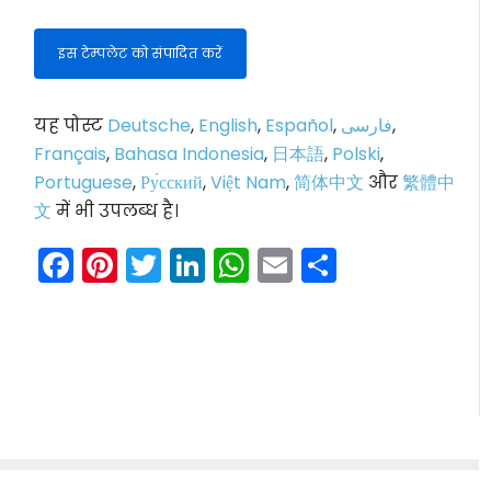
इस टेम्पलेट को संपादित करें
यह पोस्ट
Deutsche
,
English
,
Español
,
فارسی
,
Français
,
Bahasa Indonesia
,
日本語
,
Polski
,
Portuguese
,
Ру́сский
,
Việt Nam
,
简体中文
और
繁體中
文
में भी उपलब्ध है।
Facebook
Pinterest
Twitter
LinkedIn
WhatsApp
Email
Share