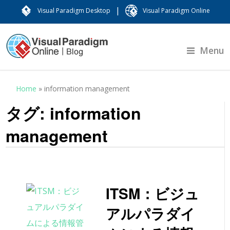
|
Visual Paradigm Desktop
Visual Paradigm Online
Menu
Home
»
information management
タグ:
information
management
ITSM：ビジュ
アルパラダイ