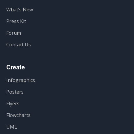
What’s New
Press Kit
Forum
Contact Us
Create
Infographics
Posters
Flyers
Flowcharts
UML