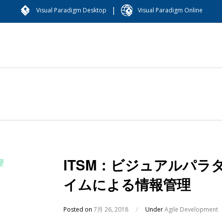
|
Visual Paradigm Desktop
Visual Paradigm Online
ITSM：ビジュアルパラ
イムによる情報管理
Posted on
7月 26, 2018
/
Under
Agile Development