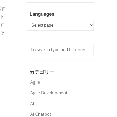
話す
Languages
ト
Languages
す
そ
カテゴリー
Agile
Agile Development
AI
AI Chatbot