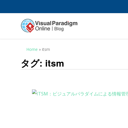
Home
»
itsm
タグ:
itsm