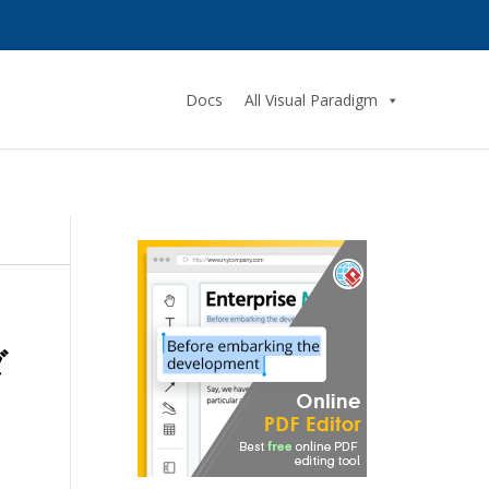
Docs
All Visual Paradigm
ダ