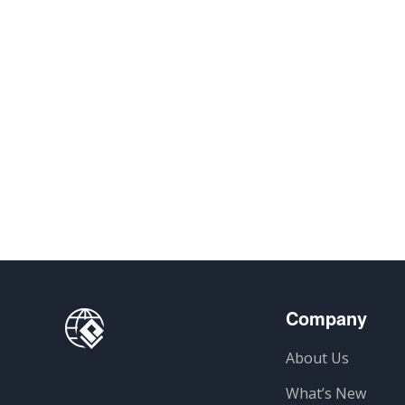
Company
About Us
What’s New