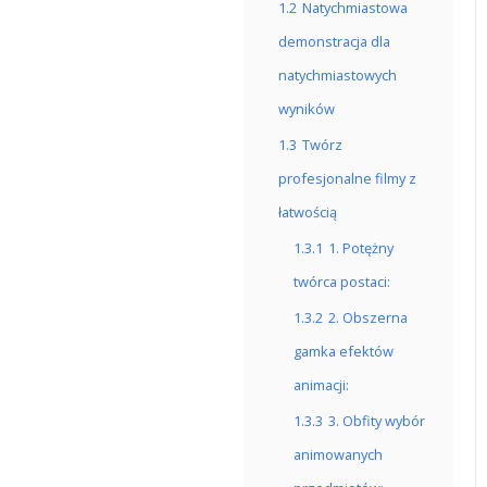
1.2
Natychmiastowa
demonstracja dla
natychmiastowych
wyników
1.3
Twórz
profesjonalne filmy z
łatwością
1.3.1
1. Potężny
twórca postaci:
1.3.2
2. Obszerna
gamka efektów
animacji:
1.3.3
3. Obfity wybór
animowanych