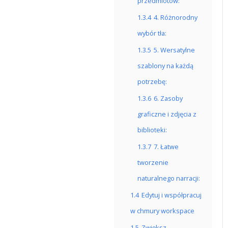
przedmiotów:
1.3.4
4. Różnorodny
wybór tła:
1.3.5
5. Wersatylne
szablony na każdą
potrzebę:
1.3.6
6. Zasoby
graficzne i zdjęcia z
biblioteki:
1.3.7
7. Łatwe
tworzenie
naturalnego narracji:
1.4
Edytuj i współpracuj
w chmury workspace
1.5
Zwiększ