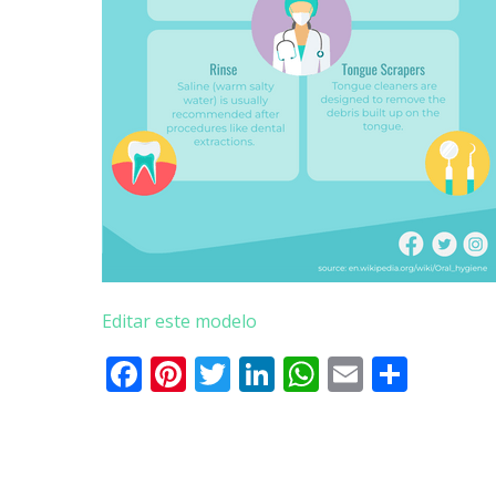
Editar este modelo
Facebook
Pinterest
Twitter
LinkedIn
WhatsApp
Email
Parti