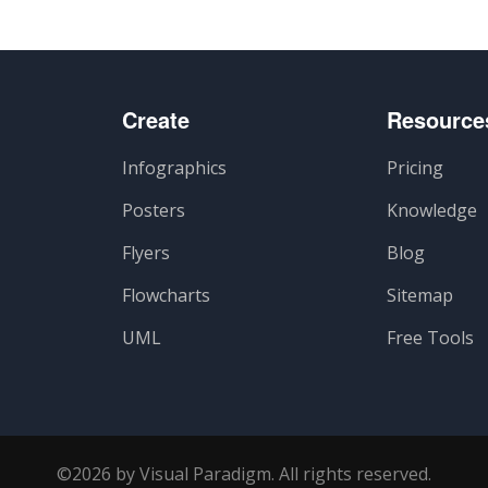
Create
Resource
Infographics
Pricing
Posters
Knowledge
Flyers
Blog
Flowcharts
Sitemap
UML
Free Tools
©2026 by Visual Paradigm. All rights reserved.