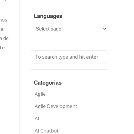
Languages
anos
Languages
a.
a de
l e
Categorias
Agile
Agile Development
AI
AI Chatbot