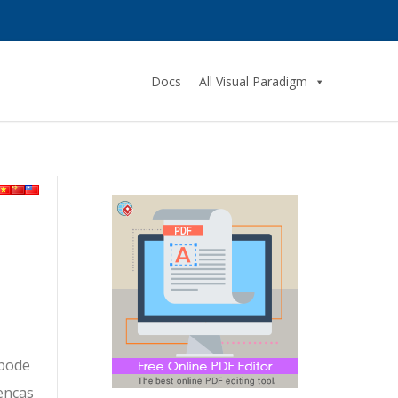
Docs
All Visual Paradigm
 pode
enças