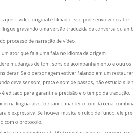
 que o vídeo original é filmado. Isso pode envolver o ator
ltilíngue gravando uma versão traduzida da conversa ou amb
o processo de narração de vídeo.
r um ator que fala uma fala no idioma de origem.
nsidere mudanças de tom, sons de acompanhamento e outros
onsiderar. Se o personagem estiver falando em um restaura
do deve ser som, prata e som de passos, não estúdio silen
 é editado para garantir a precisão e o tempo da tradução.
io na língua-alvo, tentando manter o tom da cena, combin
ara e expressiva. Se houver música e ruído de fundo, ele pre
do com o protocolo.
blada, o engenheiro substitui completamente a conversa ori