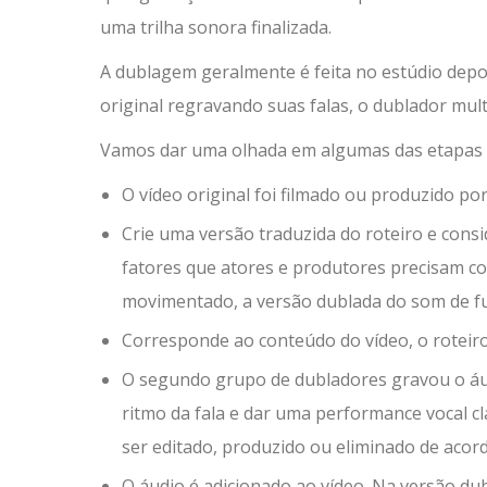
uma trilha sonora finalizada.
A dublagem geralmente é feita no estúdio depois
original regravando suas falas, o dublador mu
Vamos dar uma olhada em algumas das etapas d
O vídeo original foi filmado ou produzido po
Crie uma versão traduzida do roteiro e co
fatores que atores e produtores precisam c
movimentado, a versão dublada do som de fun
Corresponde ao conteúdo do vídeo, o roteiro
O segundo grupo de dubladores gravou o áud
ritmo da fala e dar uma performance vocal cl
ser editado, produzido ou eliminado de acor
O áudio é adicionado ao vídeo. Na versão du