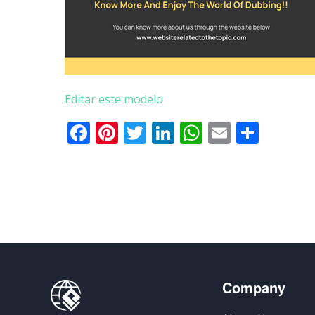
Editar este modelo
Facebook
Pinterest
Twitter
LinkedIn
WhatsApp
Email
Parti
Company