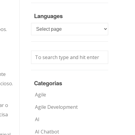
Languages
Languages
os.
nte
Categorias
cioso.
Agile
ar o
Agile Development
cisa
AI
AI Chatbot
ginal,