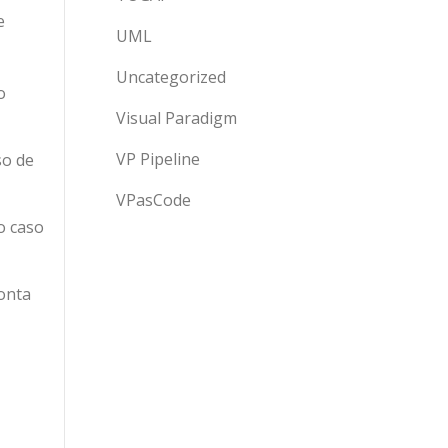
e
UML
Uncategorized
o
Visual Paradigm
VP Pipeline
so de
VPasCode
o caso
onta