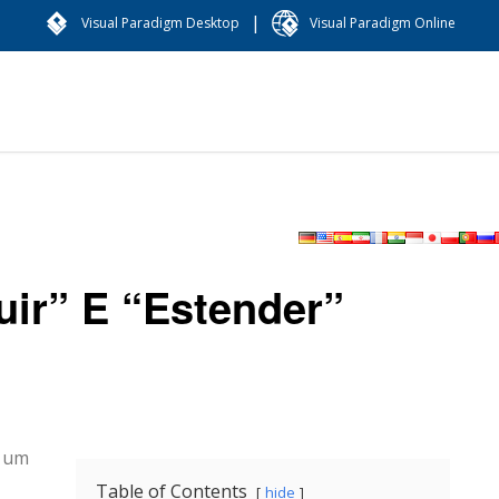
|
Visual Paradigm Desktop
Visual Paradigm Online
uir” E “Estender”
a um
Table of Contents
hide