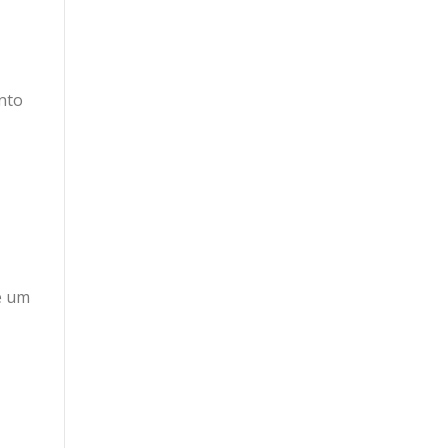
nto
e um