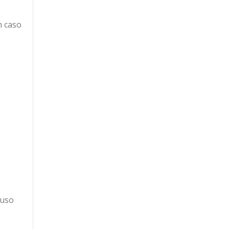
m caso
 uso