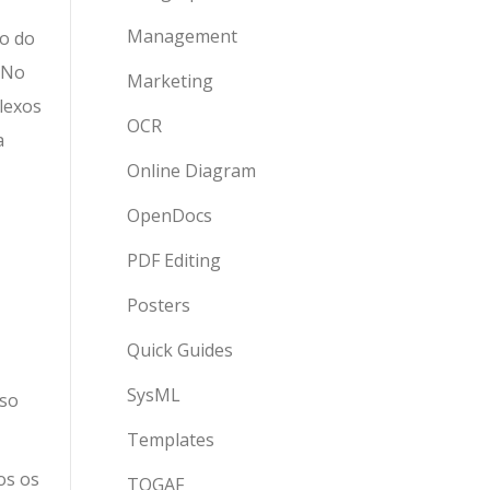
Management
ão do
 No
Marketing
lexos
OCR
a
Online Diagram
OpenDocs
PDF Editing
Posters
Quick Guides
SysML
uso
Templates
os os
TOGAF