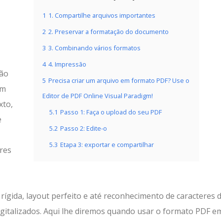
1
1. Compartilhe arquivos importantes
2
2. Preservar a formatação do documento
3
3. Combinando vários formatos
4
4. Impressão
ção
5
Precisa criar um arquivo em formato PDF? Use o
ém
Editor de PDF Online Visual Paradigm!
xto,
5.1
Passo 1: Faça o upload do seu PDF
e
5.2
Passo 2: Edite-o
5.3
Etapa 3: exportar e compartilhar
res
gida, layout perfeito e até reconhecimento de caracteres 
italizados. Aqui lhe diremos quando usar o formato PDF e