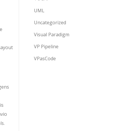
UML
Uncategorized
 e
Visual Paradigm
VP Pipeline
layout
VPasCode
agens
is
nvio
s.