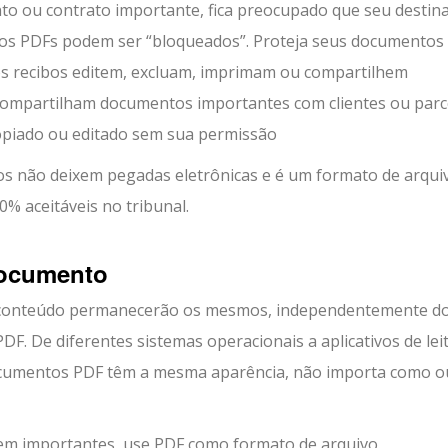
o ou contrato importante, fica preocupado que seu destina
, os PDFs podem ser “bloqueados”. Proteja seus documentos
os recibos editem, excluam, imprimam ou compartilhem
compartilham documentos importantes com clientes ou parc
opiado ou editado sem sua permissão
os não deixem pegadas eletrônicas e é um formato de arqui
% aceitáveis ​​no tribunal.
documento
e conteúdo permanecerão os mesmos, independentemente d
DF. De diferentes sistemas operacionais a aplicativos de lei
documentos PDF têm a mesma aparência, não importa como o
em importantes, use PDF como formato de arquivo.