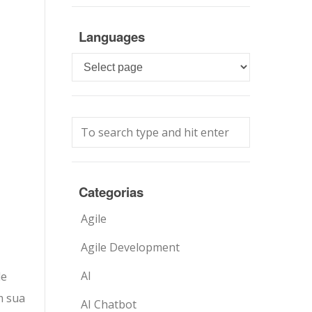
Languages
Languages
Categorias
Agile
Agile Development
AI
de
m sua
AI Chatbot