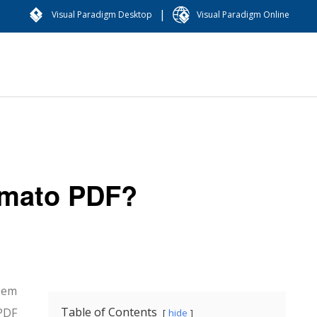
|
Visual Paradigm Desktop
Visual Paradigm Online
rmato PDF?
 em
Table of Contents
PDF
hide