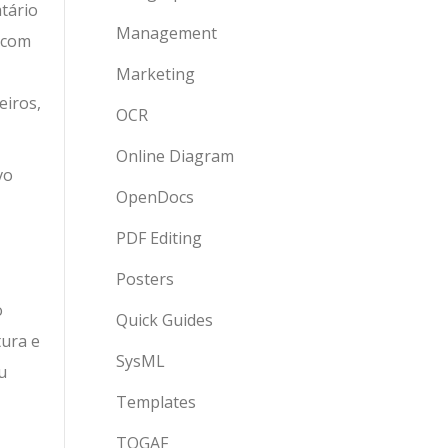
tário
Management
 com
Marketing
eiros,
OCR
Online Diagram
vo
OpenDocs
PDF Editing
Posters
o
Quick Guides
tura e
SysML
u
Templates
TOGAF