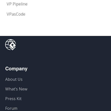
VP Pipeline
VPasCode
Company
About Us
What’s New
Press Kit
Forum