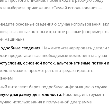
его простого описания. После входа в рабочую среду
» и выберите приложение «Случай использования —
ведите основные сведения о случае использования, вк
ания, связанные актеры и краткое резюме (например, «с
ой машины»).
подробные сведения:
Нажмите «сгенерировать детали 
ски предоставит все необходимые компоненты случая
остусловия, основной поток, альтернативные потоки 
троль и можете просмотреть и отредактировать
ением.
ный интеллект берет подробную информацию о случае
олную диаграмму деятельности
. Наконец, инструмент
лучаю использования и полученной диаграмме