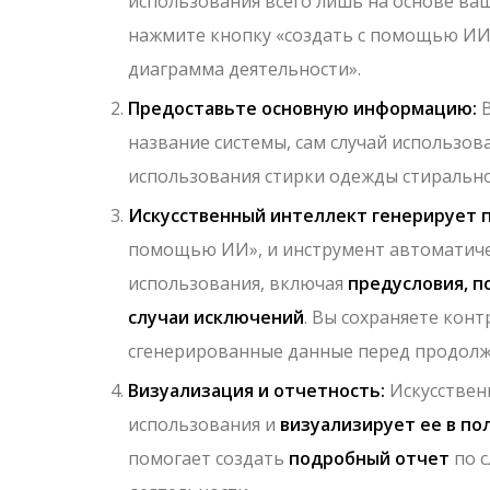
использования всего лишь на основе ваш
нажмите кнопку «создать с помощью ИИ
диаграмма деятельности».
Предоставьте основную информацию:
В
название системы, сам случай использов
использования стирки одежды стиральн
Искусственный интеллект генерирует 
помощью ИИ», и инструмент автоматиче
использования, включая
предусловия, п
случаи исключений
. Вы сохраняете кон
сгенерированные данные перед продолж
Визуализация и отчетность:
Искусствен
использования и
визуализирует ее в п
помогает создать
подробный отчет
по с