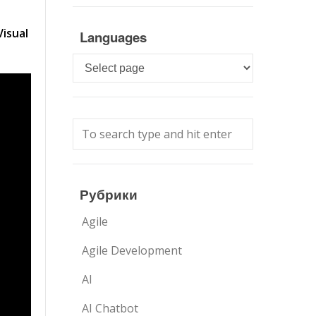
isual
Languages
Languages
Рубрики
Agile
Agile Development
AI
AI Chatbot