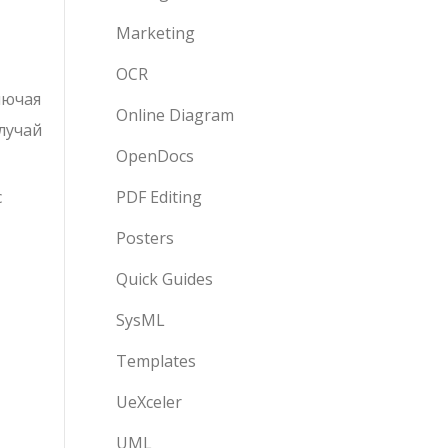
Marketing
OCR
лючая
Online Diagram
лучай
OpenDocs
с
PDF Editing
Posters
и
Quick Guides
SysML
Templates
UeXceler
UML