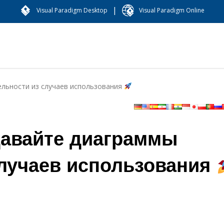
|
Visual Paradigm Desktop
Visual Paradigm Online
льности из случаев использования
авайте диаграммы
случаев использования