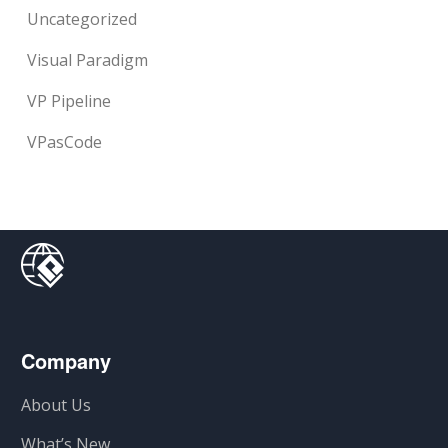
Uncategorized
Visual Paradigm
VP Pipeline
VPasCode
Company
About Us
What’s New