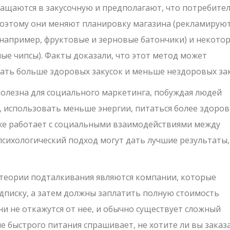
ащаются в закусочную и предполагают, что потребите
поэтому они меняют планировку магазина (рекламируют
 (например, фруктовые и зерновые батончики) и некото
ые чипсы). Факты доказали, что этот метод может
ть больше здоровых закусок и меньше нездоровых зак
полезна для социального маркетинга, побуждая людей
 использовать меньше энергии, питаться более здоро
кже работает с социальными взаимодействиями между
сихологический подход могут дать лучшие результаты,
теории подталкивания являются компании, которые
писку, а затем должны заплатить полную стоимость
ни не откажутся от нее, и обычно существует сложный
не быстрого питания спрашивает, не хотите ли вы заказ