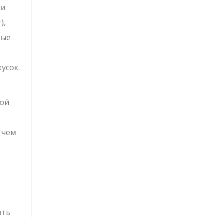
ли
),
рые
усок.
вой
 чем
ать