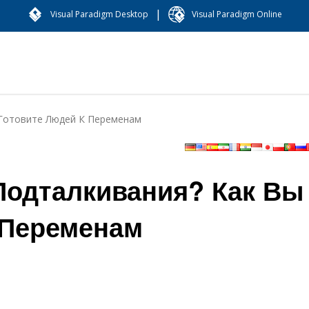
|
Visual Paradigm Desktop
Visual Paradigm Online
 Готовите Людей К Переменам
 Подталкивания? Как Вы
 Переменам