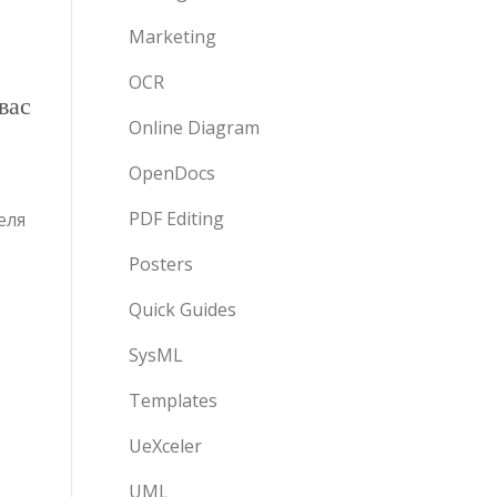
Marketing
OCR
вас
Online Diagram
OpenDocs
PDF Editing
еля
Posters
Quick Guides
SysML
Templates
UeXceler
UML