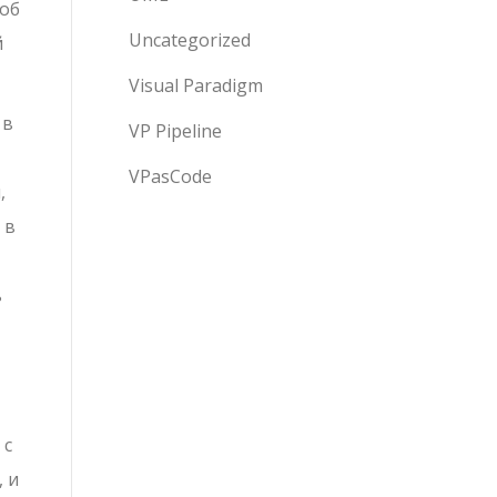
 об
Uncategorized
й
Visual Paradigm
 в
VP Pipeline
VPasCode
,
 в
ь
 с
 и