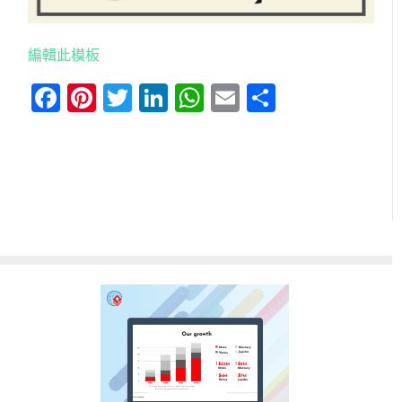
編輯此模板
Facebook
Pinterest
Twitter
LinkedIn
WhatsApp
Email
分
享