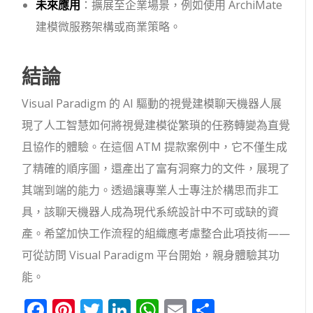
未來應用
：擴展至企業場景，例如使用 ArchiMate
建模微服務架構或商業策略。
結論
Visual Paradigm 的 AI 驅動的視覺建模聊天機器人展
現了人工智慧如何將視覺建模從繁瑣的任務轉變為直覺
且協作的體驗。在這個 ATM 提款案例中，它不僅生成
了精確的順序圖，還產出了富有洞察力的文件，展現了
其端到端的能力。透過讓專業人士專注於構思而非工
具，該聊天機器人成為現代系統設計中不可或缺的資
產。希望加快工作流程的組織應考慮整合此項技術——
可從訪問 Visual Paradigm 平台開始，親身體驗其功
能。
Facebook
Pinterest
Twitter
LinkedIn
WhatsApp
Email
分