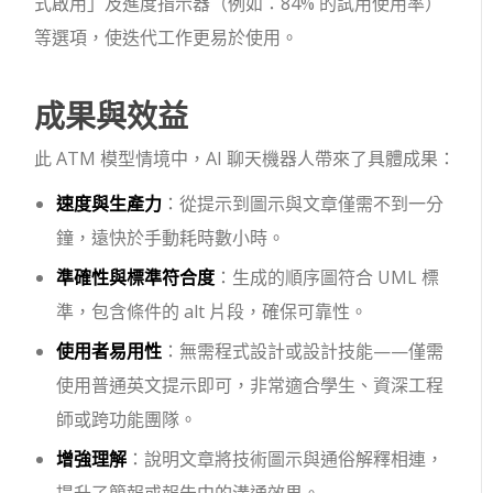
式啟用」及進度指示器（例如：84% 的試用使用率）
等選項，使迭代工作更易於使用。
成果與效益
此 ATM 模型情境中，AI 聊天機器人帶來了具體成果：
速度與生產力
：從提示到圖示與文章僅需不到一分
鐘，遠快於手動耗時數小時。
準確性與標準符合度
：生成的順序圖符合 UML 標
準，包含條件的 alt 片段，確保可靠性。
使用者易用性
：無需程式設計或設計技能——僅需
使用普通英文提示即可，非常適合學生、資深工程
師或跨功能團隊。
增強理解
：說明文章將技術圖示與通俗解釋相連，
提升了簡報或報告中的溝通效果。