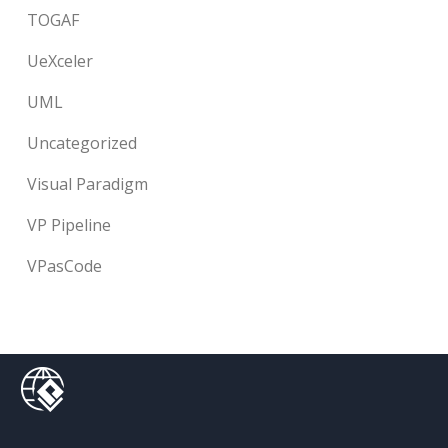
TOGAF
UeXceler
UML
Uncategorized
Visual Paradigm
VP Pipeline
VPasCode