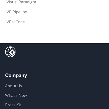
Visual Paradigm
VP Pipeline
VPasCode
Company
About Us
What’s New
Press Kit