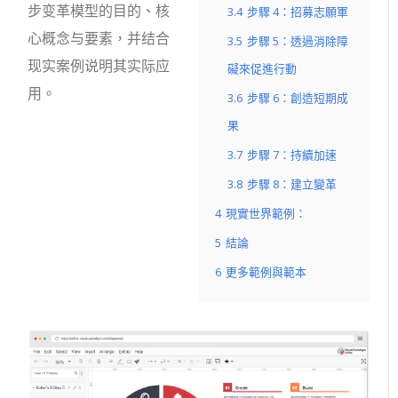
步变革模型的目的、核
3.4
步驟 4：招募志願軍
心概念与要素，并结合
3.5
步驟 5：透過消除障
现实案例说明其实际应
礙來促進行動
用。
3.6
步驟 6：創造短期成
果
3.7
步驟 7：持續加速
3.8
步驟 8：建立變革
4
現實世界範例：
5
結論
6
更多範例與範本