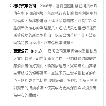
福特汽車公司：
2006年，福特面臨財務虧損與市場
佔有率下滑的困境。首席執行官艾倫·穆拉利運用柯
特模型，喚起緊迫感，建立領導團隊，並制定以產
品創新為核心的戰略願景。短期成果包括福特福克
斯等成功的新車型推出，以及公司重組。此方法幫
助福特恢復盈利，並重奪競爭優勢。
寶潔公司（P&G）：
寶潔公司運用柯特模型推動重
大文化轉變，朝向創新與合作。他們透過強調需適
應消費者偏好變化，喚起緊迫感。寶潔建立由高階
主管組成的領導團隊，並賦予員工變革推動者的角
色。短期成果包括推出如Swiffer等創新產品。寶潔
對變革的持續承諾，使其成為更具彈性與以消費者
為中心的組織。