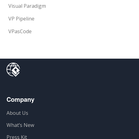
Visual Paradigm
VP Pipeline
VPasCode
Company
About Us
What’s New
Press Kit