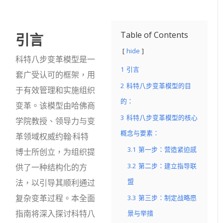
引言
Table of Contents
hide
科特八步变革模型是一
1
引言
套广受认可的框架，用
2
科特八步变革模型的目
于有效管理和实施组织
的：
变革。该模型由哈佛商
3
科特八步变革模型的核心
学院教授、领导力与变
概念与要素：
革领域权威约翰·科特
3.1
第一步：营造紧迫感
博士所创立，为组织提
3.2
第二步：建立指导联
供了一种结构化的方
盟
法，以引导其顺利通过
复杂变革过程。本全面
3.3
第三步：制定战略愿
指南将深入探讨科特八
景与举措