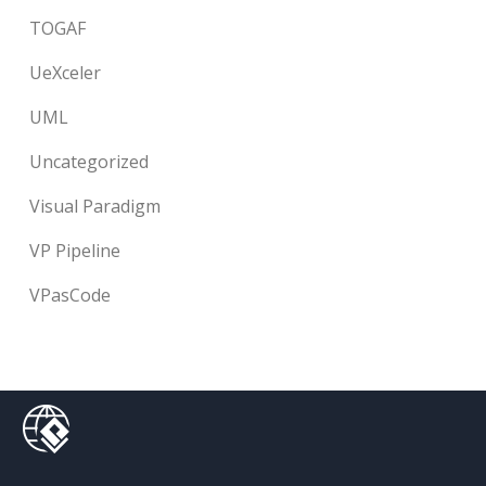
TOGAF
UeXceler
UML
Uncategorized
Visual Paradigm
VP Pipeline
VPasCode