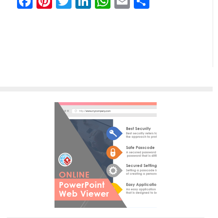
Facebook
Pinterest
Twitter
LinkedIn
WhatsApp
Email
分
享