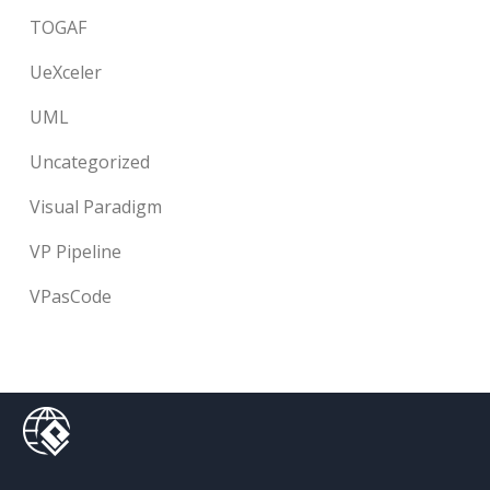
TOGAF
UeXceler
UML
Uncategorized
Visual Paradigm
VP Pipeline
VPasCode