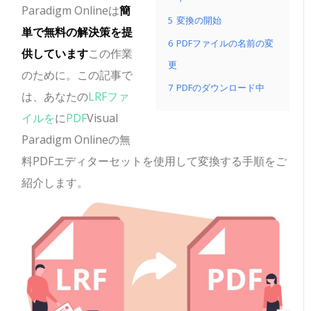
Paradigm Onlineは
簡
5
変換の開始
単で無料の解決策を提
6
PDFファイルの名前の変
供しています
この作業
更
のために。この記事で
7
PDFのダウンロード中
は、あなたの
LRFファ
イルを
に
PDF
Visual
Paradigm Onlineの無
料PDFエディターセットを使用して変換する手順をご
紹介します。