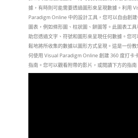
據，有時則可能需要透過圖形來呈現數據。利用 Vis
Paradigm Online 中的設計工具，您可以自由創
圖表，例如條形圖、柱狀圖、餅圖等。此圖表工具
助您透過文字、符號和圖形來呈現任何數據。您可
鬆地將所收集的數據以圖形方式呈現。這是一份教
何使用 Visual Paradigm Online 創建 360 度打
指南。您可以觀看附帶的影片，或閱讀下方的指南