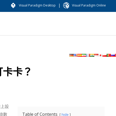
|
Visual Paradigm Desktop
Visual Paradigm Online
打卡卡？
用線上設
Table of Contents
錄數
hide