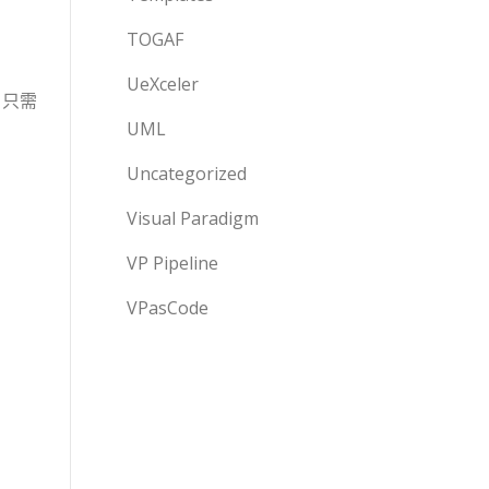
TOGAF
UeXceler
，只需
UML
Uncategorized
Visual Paradigm
VP Pipeline
VPasCode