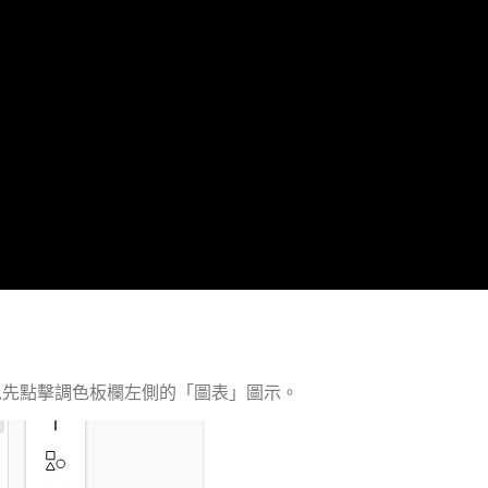
圖表，您可以先點擊調色板欄左側的「圖表」圖示。