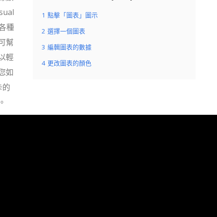
ual
1
點擊「圖表」圖示
建各種
2
選擇一個圖表
可幫
3
編輯圖表的數據
以輕
4
更改圖表的顏色
您如
卡卡的
。