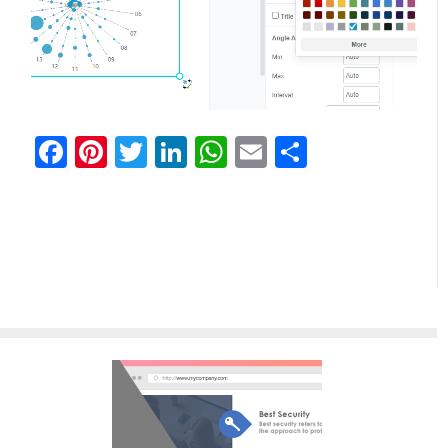
Facebook
Pinterest
Twitter
LinkedIn
WhatsApp
Email
Share