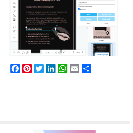
Facebook
Pinterest
Twitter
LinkedIn
WhatsApp
Email
分
享