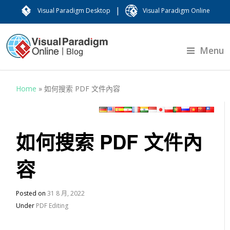
|
Visual Paradigm Desktop
Visual Paradigm Online
Menu
Home
»
如何搜索 PDF 文件內容
如何搜索 PDF 文件內
容
Posted on
31 8 月, 2022
Under
PDF Editing