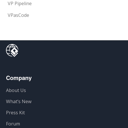
VP Pipeline
VPasCode
Company
About Us
What’s New
Press Kit
Forum