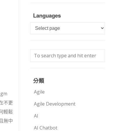
Languages
Languages
分類
Agile
gm
在不更
Agile Development
何輕鬆
AI
且無中
AI Chatbot