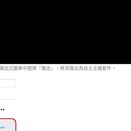
鈕，在彈出式選單中選擇「匯出」，將其匯出為自主主機套件。