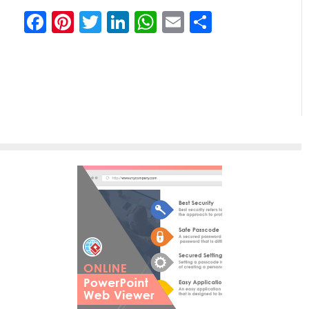
Facebook
Pinterest
Twitter
LinkedIn
WhatsApp
Email
分
享