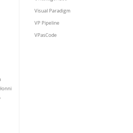
Visual Paradigm
VP Pipeline
VPasCode
m
łonni
o