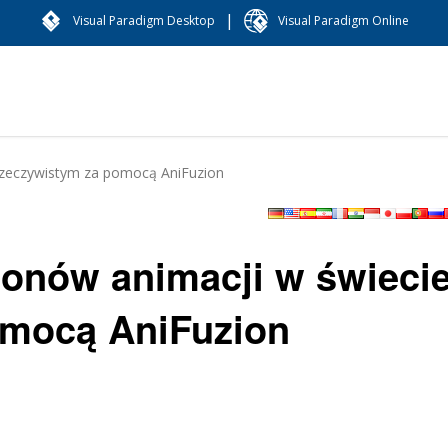
|
Visual Paradigm Desktop
Visual Paradigm Online
rzeczywistym za pomocą AniFuzion
onów animacji w świeci
omocą AniFuzion