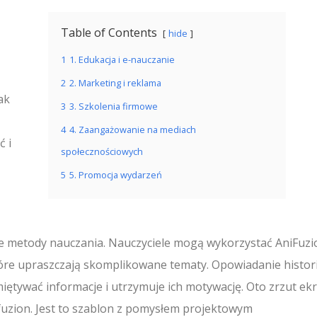
Table of Contents
hide
1
1. Edukacja i e-nauczanie
2
2. Marketing i reklama
ak
3
3. Szkolenia firmowe
4
4. Zaangażowanie na mediach
ć i
społecznościowych
5
5. Promocja wydarzeń
ne metody nauczania. Nauczyciele mogą wykorzystać AniFuzi
óre upraszczają skomplikowane tematy. Opowiadanie histori
tywać informacje i utrzymuje ich motywację. Oto zrzut ek
uzion. Jest to szablon z pomysłem projektowym