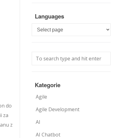
Languages
Languages
Kategorie
Agile
on do
Agile Development
i za
AI
ranu z
AI Chatbot