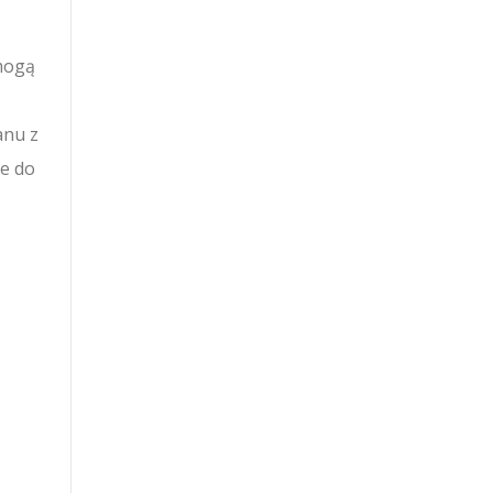
 mogą
anu z
ne do