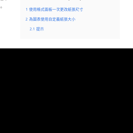
。
1
使用格式面板一次更改紙張尺寸
2
為圖表使用自定義紙張大小
2.1
提示