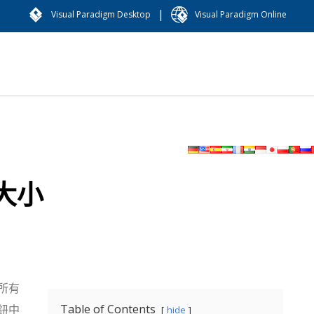
|
Visual Paradigm Desktop
Visual Paradigm Online
大小
所有
Table of Contents
鈕中
hide