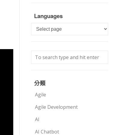
Languages
Languages
分類
Agile
Agile Development
AI
AI Chatbot