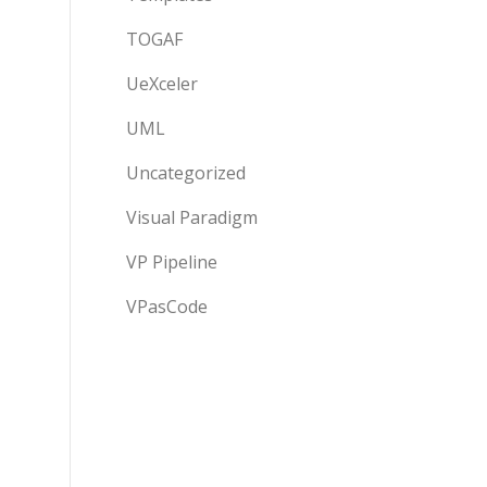
TOGAF
UeXceler
UML
Uncategorized
Visual Paradigm
VP Pipeline
VPasCode