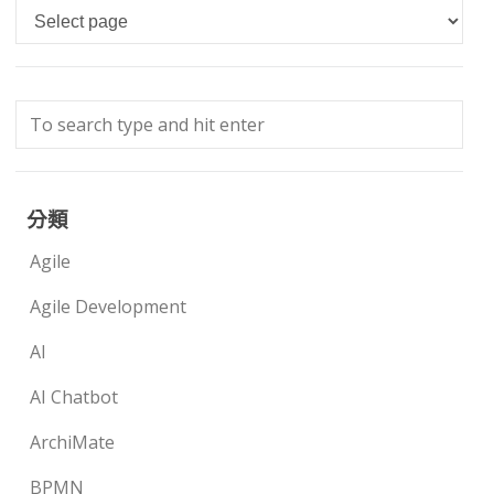
Languages
分類
Agile
Agile Development
AI
AI Chatbot
ArchiMate
BPMN