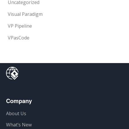
Uncategorized
Visual Paradigm
VP Pipeline
VPasCode
Company
About Us
What’s New