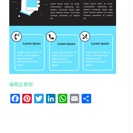
編輯此模板
Facebook
Pinterest
Twitter
LinkedIn
WhatsApp
Email
分
享