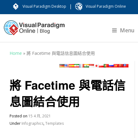
|
Visual Paradigm Desktop
Visual Paradigm Online
Menu
Home
»
將 Facetime 與電話信息圖結合使用
將 Facetime 與電話信
息圖結合使用
Posted on
15 4 月, 2021
Under
Infographics
,
Templates