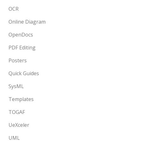
OCR
Online Diagram
OpenDocs
PDF Editing
Posters
Quick Guides
SysML
Templates
TOGAF
UeXceler
UML