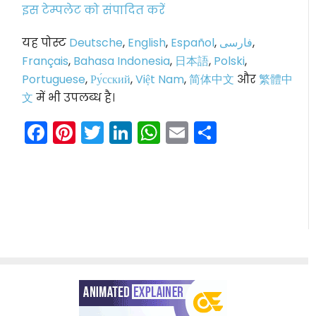
इस टेम्पलेट को संपादित करें
यह पोस्ट
Deutsche
,
English
,
Español
,
فارسی
,
Français
,
Bahasa Indonesia
,
日本語
,
Polski
,
Portuguese
,
Ру́сский
,
Việt Nam
,
简体中文
और
繁體中
文
में भी उपलब्ध है।
Facebook
Pinterest
Twitter
LinkedIn
WhatsApp
Email
Share