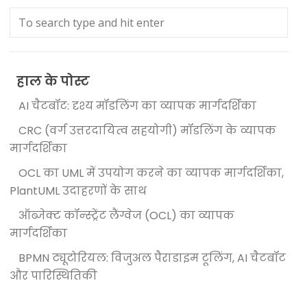
हाल के पोस्ट
AI चैटबॉट: दृश्य मॉडलिंग का व्यापक मार्गदर्शिका
CRC (वर्ग उत्तरदायित्व सहयोगी) मॉडलिंग के व्यापक
मार्गदर्शिका
OCL का UML में उपयोग करने का व्यापक मार्गदर्शिका,
PlantUML उदाहरणों के साथ
ऑब्जेक्ट कॉन्स्ट्रेंट लैंग्वेज (OCL) का व्यापक
मार्गदर्शिका
BPMN ट्यूटोरियल: विजुअल पैराडाइम टूलिंग, AI चैटबॉट
और पारिस्थितिकी