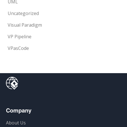
UML
Uncategorized
Visual Paradigm
VP Pipeline
VPasCode
Company
About Us