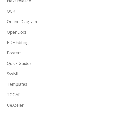
Next release
OCR
Online Diagram
OpenDocs
PDF Editing
Posters
Quick Guides
SysML
Templates
TOGAF
UeXceler