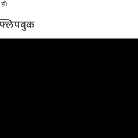
ों!
फ्लिपबुक