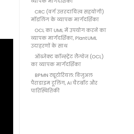
व्यापक मार्गदर्शिका
CRC (वर्ग उत्तरदायित्व सहयोगी)
मॉडलिंग के व्यापक मार्गदर्शिका
OCL का UML में उपयोग करने का
व्यापक मार्गदर्शिका, PlantUML
उदाहरणों के साथ
ऑब्जेक्ट कॉन्स्ट्रेंट लैंग्वेज (OCL)
का व्यापक मार्गदर्शिका
BPMN ट्यूटोरियल: विजुअल
पैराडाइम टूलिंग, AI चैटबॉट और
पारिस्थितिकी