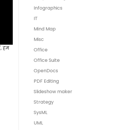
Infographics
IT
Mind Map
Misc
ं, हम
Office
Office Suite
OpenDocs
PDF Editing
Slideshow maker
Strategy
SysML
UML