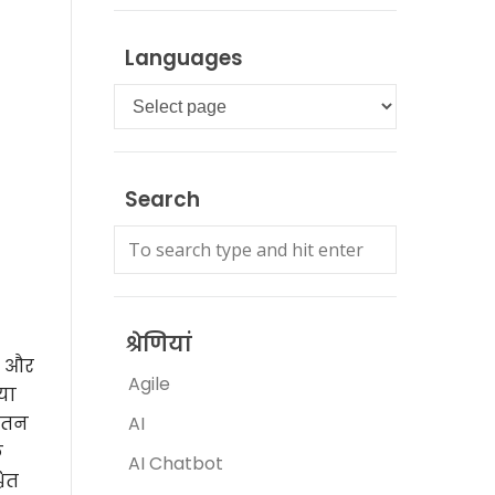
Languages
Languages
Search
श्रेणियां
और
Agile
या
्यतन
AI
े
AI Chatbot
चित